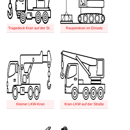
Tragedeck Kran auf der Straße
Raupenkran im Einsatz
Kleiner LKW-Kran
Kran-LKW auf der Straße