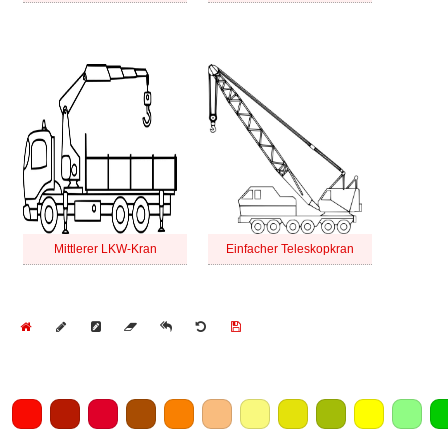
Mittlerer LKW-Kran
Einfacher Teleskopkran
Home
Draw
Pencil
Eraser
Undo
Clear
Save