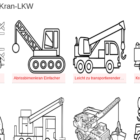
r Kran-LKW
Abrissbirnenkran Einfacher
Leicht zu transportierender Deckkran
Kr