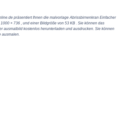
line.de präsentiert Ihnen die malvorlage Abrissbirnenkran Einfacher
n
1000 × 736
, und einer Bildgröße von 53 KB . Sie können das
er ausmalbild kostenlos herunterladen und ausdrucken. Sie können
te ausmalen.