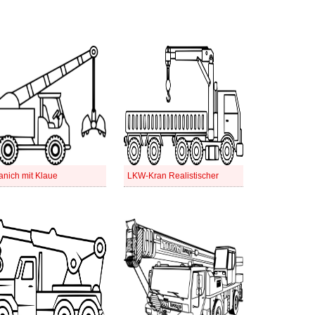
anich mit Klaue
LKW-Kran Realistischer