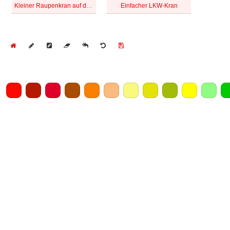
Kleiner Raupenkran auf dem LKW
Einfacher LKW-Kran
Home
Draw
Pencil
Eraser
Undo
Clear
Save