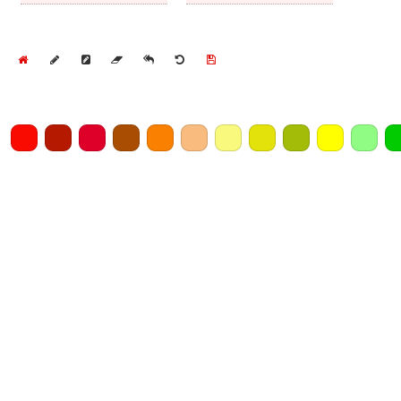
Home
Draw
Pencil
Eraser
Undo
Clear
Save