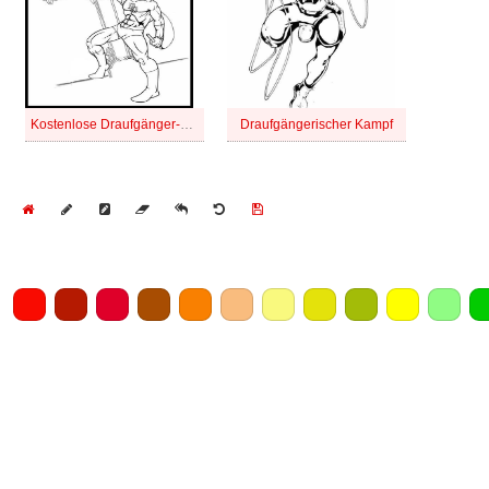
Kostenlose Draufgänger-Umriss
Draufgängerischer Kampf
Home
Draw
Pencil
Eraser
Undo
Clear
Save