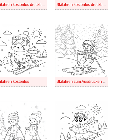
Skifahren kostenlos druckbare für Kinder
Skifahren kostenlos druckbare schlicht
ifahren kostenlos
Skifahren zum Ausdrucken für Kinder