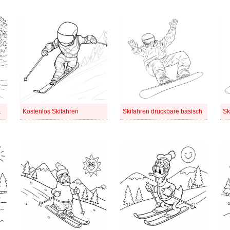
kifahren
Kostenlos Skifahren
Skifahren druckbare basisch
Sk