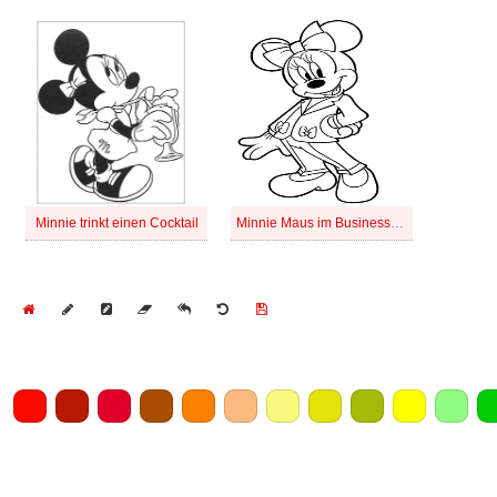
Minnie trinkt einen Cocktail
Minnie Maus im Business-Anzug
Home
Draw
Pencil
Eraser
Undo
Clear
Save