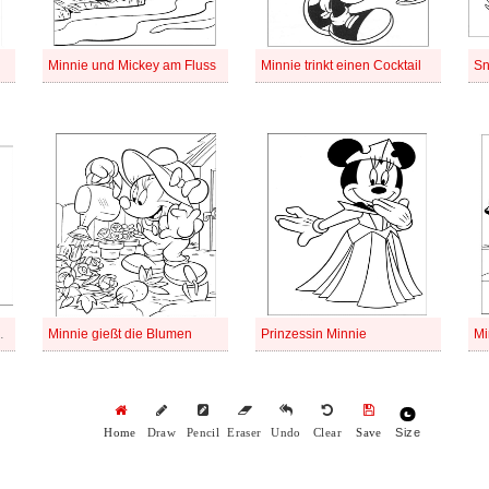
Minnie und Mickey am Fluss
Minnie trinkt einen Cocktail
Sn
inen Kürbis
Minnie gießt die Blumen
Prinzessin Minnie
Size
Home
Draw
Pencil
Eraser
Undo
Clear
Save