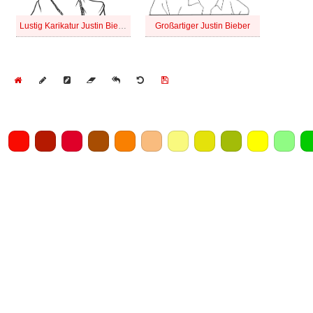
Lustig Karikatur Justin Bieber
Großartiger Justin Bieber
Home
Draw
Pencil
Eraser
Undo
Clear
Save