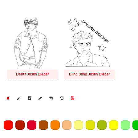
Debüt Justin Bieber
Bling Bling Justin Bieber
Home
Draw
Pencil
Eraser
Undo
Clear
Save