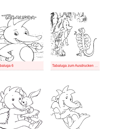
baluga 6
Tabaluga zum Ausdrucken für Kinder