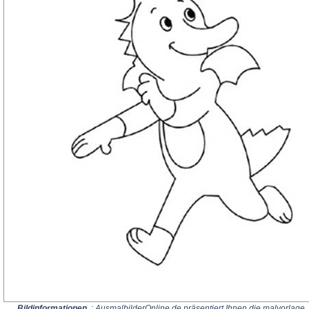
Bildinformationen
: AusmalbilderOnline.de präsentiert Ihnen die malvorlage