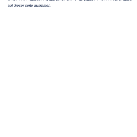
kostenlos herunterladen und ausdrucken. Sie können es auch online unten
auf dieser seite ausmalen.