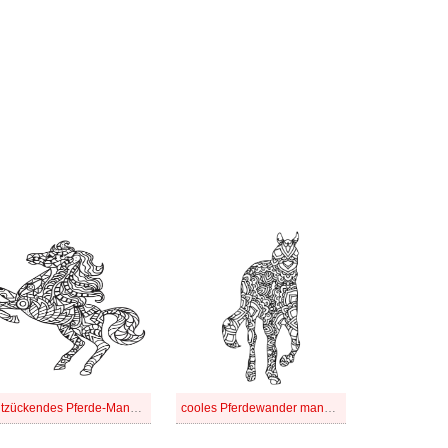
Entzückendes Pferde-Mandala
cooles Pferdewander mandala