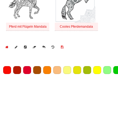
Pferd mit Flügeln Mandala
Cooles Pferdemandala
Home
Draw
Pencil
Eraser
Undo
Clear
Save