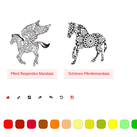
Pferd fliegendes Mandala
Schönes Pferdemandala
Home
Draw
Pencil
Eraser
Undo
Clear
Save