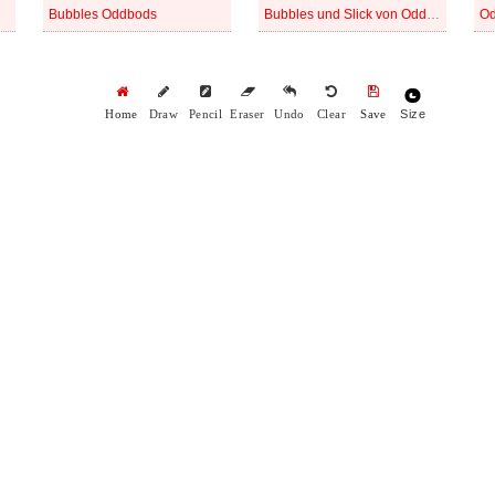
Bubbles Oddbods
Bubbles und Slick von Oddbods
Od
Size
Home
Draw
Pencil
Eraser
Undo
Clear
Save