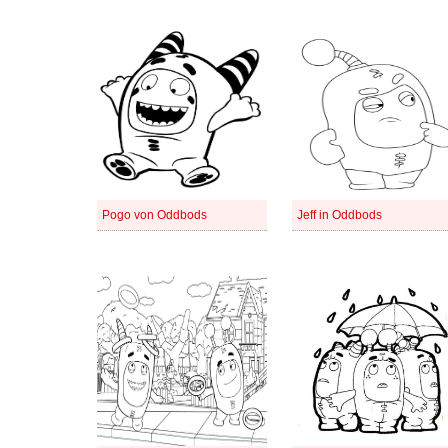
Pogo von Oddbods
Jeff in Oddbods