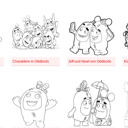
Charaktere in Oddbods
Jeff und Newt von Oddbods