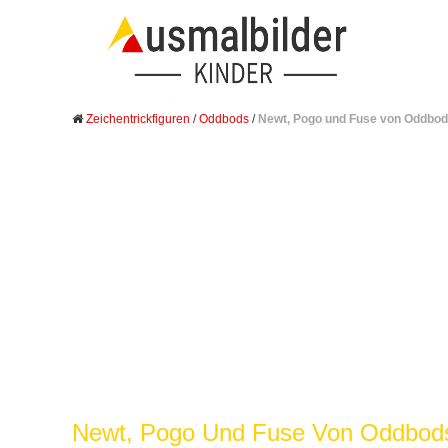
Zeichentrickfiguren
/
Oddbods
/
Newt, Pogo und Fuse von Oddbo
Newt, Pogo Und Fuse Von Oddbods