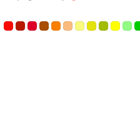
Home
Draw
Pencil
Eraser
Undo
Clear
Save