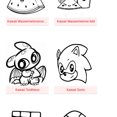
Kawaii Wassermelonenscheibe bild
Kawaii Wassermelone bild
Kawaii Toothless
Kawaii Sonic