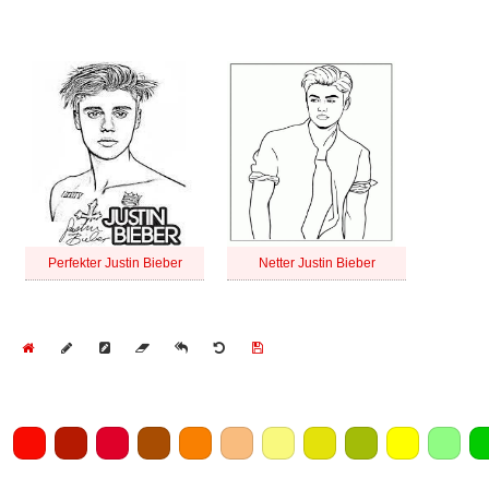
Perfekter Justin Bieber
Netter Justin Bieber
Home
Draw
Pencil
Eraser
Undo
Clear
Save