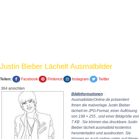
Justin Bieber Lächelt Ausmalbilder
Teilen:
Facebook
Pinterest
Instagram
Twitter
364 ansichten
Bildinformationen
:
AusmalbilderOnline.de präsentiert
Ihnen die malvorlage Justin Bieber
lächelt im JPG-Format, einer Auflösung
von
198 × 255
, und einer Bildgröße von
7 KB . Sie können das druckbare Justin
Bieber lächelt ausmalbild kostenlos
herunterladen und ausdrucken. Sie
können es auch online unten auf dieser