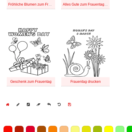
Fröhliche Blumen zum Frauentag
Alles Gute zum Frauentag, 8. März, kostenlos
Geschenk zum Frauentag
Frauentag drucken
Home
Draw
Pencil
Eraser
Undo
Clear
Save