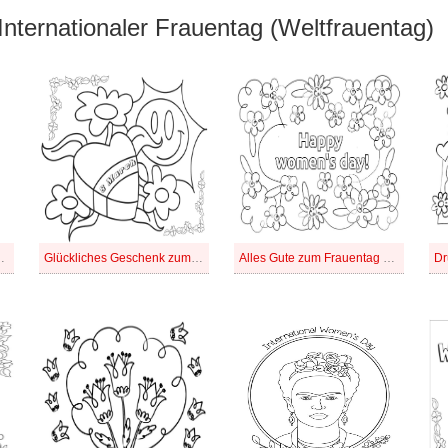
Internationaler Frauentag (Weltfrauentag)
ntag mit Blumen
Glückliches Geschenk zum Frauentag
Alles Gute zum Frauentag zum Ausdrucken