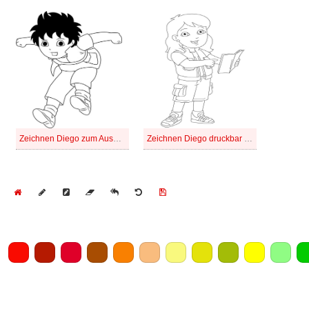
Zeichnen Diego zum Ausdrucken für Kinder
Zeichnen Diego druckbar einfach
Home
Draw
Pencil
Eraser
Undo
Clear
Save