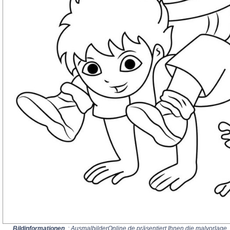
Bildinformationen
: AusmalbilderOnline.de präsentiert Ihnen die malvorlage