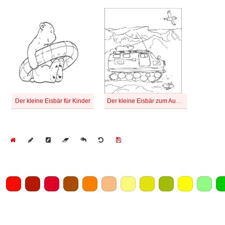
Der kleine Eisbär für Kinder
Der kleine Eisbär zum Ausdrucken für Kinder
Home
Draw
Pencil
Eraser
Undo
Clear
Save