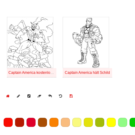
Captain America kostenlose Grafiken
Captain America hält Schild
Home
Draw
Pencil
Eraser
Undo
Clear
Save