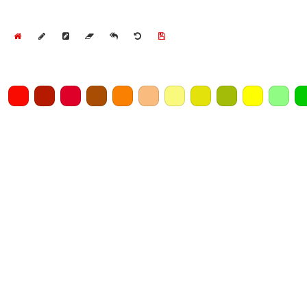
Home
Draw
Pencil
Eraser
Undo
Clear
Save