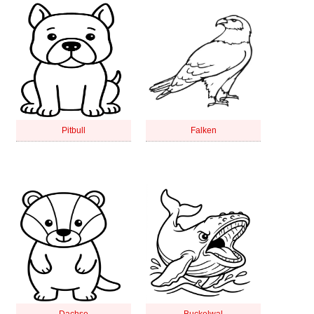
Pitbull
Falken