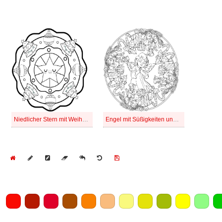
Niedlicher Stern mit Weihnachtsbaum-Mandala
Engel mit Süßigkeiten und Geschenken im Weihnachtsmandala
Home
Draw
Pencil
Eraser
Undo
Clear
Save