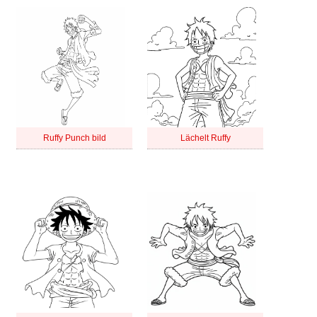
Ruffy Punch bild
Lächelt Ruffy