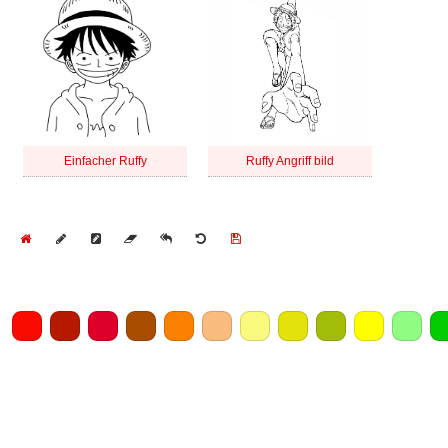
Einfacher Ruffy
Ruffy Angriff bild
Home
Draw
Pencil
Eraser
Undo
Clear
Save