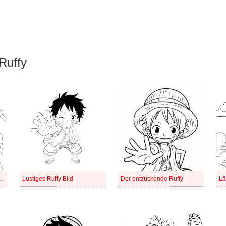
Ruffy
 Ruffy aus One Piece
Lustiges Ruffy Bild
Der entzückende Ruffy
La