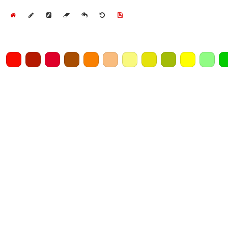
Home
Draw
Pencil
Eraser
Undo
Clear
Save