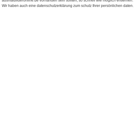
ausmalbilderonline.de vorhanden sein sollten, so schnell wie möglich entfernen.
Wir haben auch eine datenschutzerklärung zum schutz Ihrer persönlichen daten.