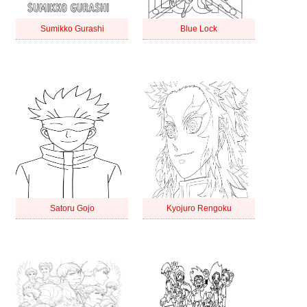
Sumikko Gurashi
Blue Lock
Satoru Gojo
Kyojuro Rengoku