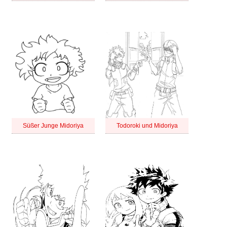
Süßer Junge Midoriya
Todoroki und Midoriya