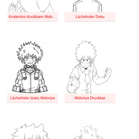
Kostenlos druckbare Midoriya
Lächelnder Deku
Lächelnder Izuku Midoriya
Midoriya Druckbar