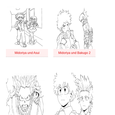
Midoriya und Asui
Midoriya und Bakugo 2