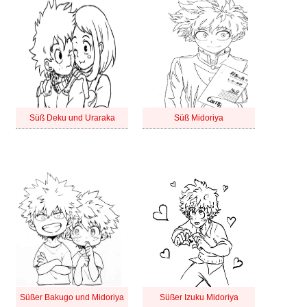
Süß Deku und Uraraka
Süß Midoriya
Süßer Bakugo und Midoriya
Süßer Izuku Midoriya