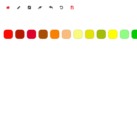
Home
Draw
Pencil
Eraser
Undo
Clear
Save