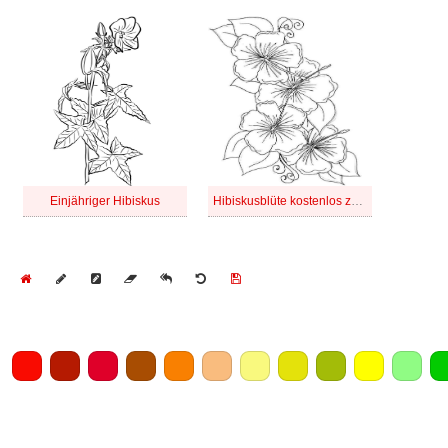
Einjähriger Hibiskus
Hibiskusblüte kostenlos zum Ausdrucken
Home
Draw
Pencil
Eraser
Undo
Clear
Save