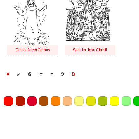
Gott auf dem Globus
Wunder Jesu Christi
Home
Draw
Pencil
Eraser
Undo
Clear
Save