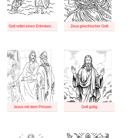
Gott rettet einen Ertrinkenden
Zeus griechischer Gott
Jesus mit dem Prinzen
Gott gütig