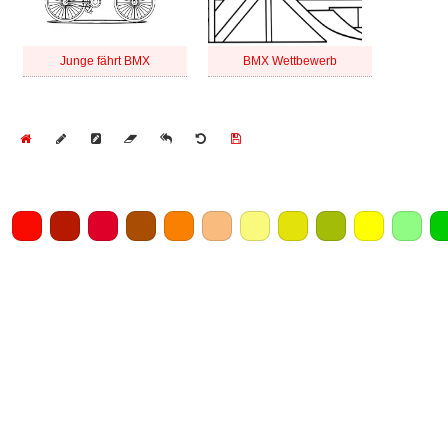
Junge fährt BMX
BMX Wettbewerb
Home
Draw
Pencil
Eraser
Undo
Clear
Save