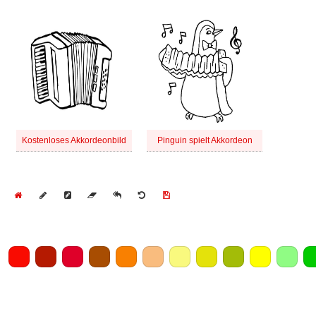
Kostenloses Akkordeonbild
Pinguin spielt Akkordeon
Home
Draw
Pencil
Eraser
Undo
Clear
Save