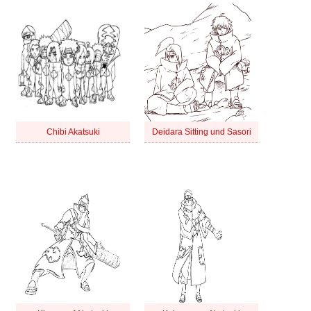
Chibi Akatsuki
Deidara Sitting und Sasori