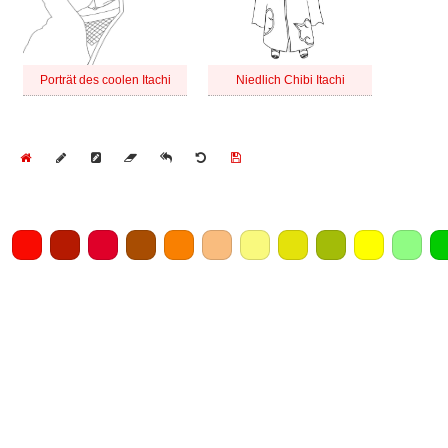
Porträt des coolen Itachi
Niedlich Chibi Itachi
Home
Draw
Pencil
Eraser
Undo
Clear
Save