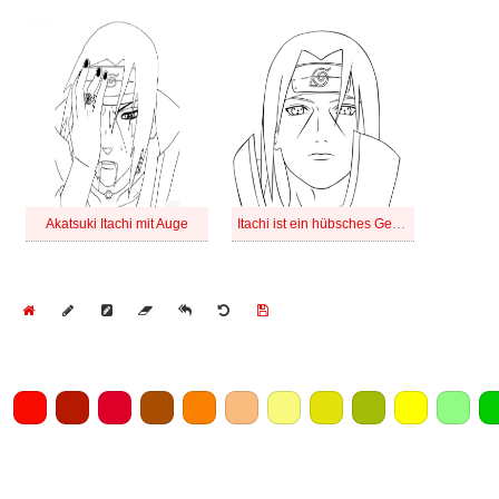
Akatsuki Itachi mit Auge
Itachi ist ein hübsches Gesicht
Home
Draw
Pencil
Eraser
Undo
Clear
Save